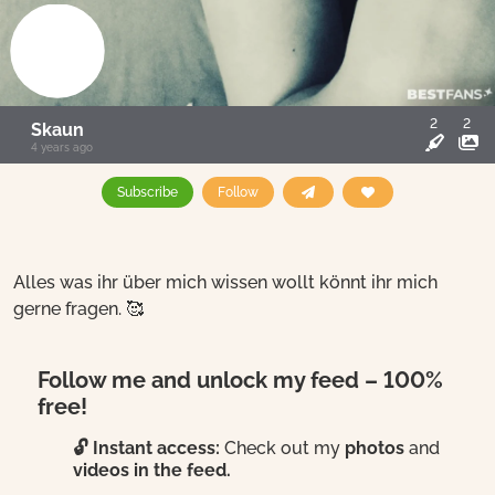
2
2
Skaun
4 years ago
Subscribe
Follow
Alles was ihr über mich wissen wollt könnt ihr mich
gerne fragen. 🥰
Follow me and unlock my feed – 100%
free!
🔓 Instant access:
Check out my
photos
and
videos in the feed.