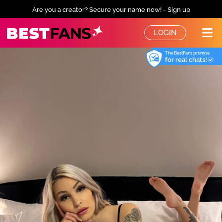
Are you a creator? Secure your name now! - Sign up
BestFans – Zurück zur Startseite
LOGIN
Me
The BestFans promise
for real chats!