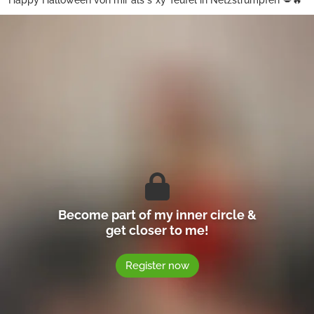
Happy Halloween von mir als s*xy Teufel in Netzstrümpfen 💋🔥
Become part of my inner circle &
get closer to me!
Register now