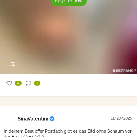
Register now
4
1
SinaValentini
11/23/2025
In deinem Best offer Postfach gibt es das Bild ohne Schaum vor
der Brust 😉🔥🥵🍒🍒