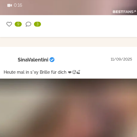
0:16
9
3
SinaValentini
11/09/2025
Heute mal in s*xy Brille für dich 💋🥵🍒