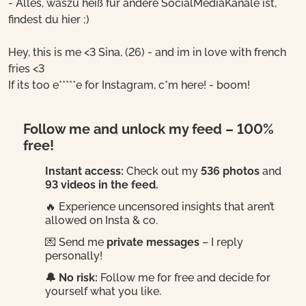
- Alles, waszu heiß für andere SocialMediaKanäle ist,
findest du hier ;)
Hey, this is me <3 Sina, (26) - and im in love with french
fries <3
If its too e*****e for Instagram, c*m here! - boom!
Follow me and unlock my feed – 100%
free!
Instant access:
Check out my
536 photos
and
93 videos in the feed.
🔥 Experience uncensored insights that aren’t
allowed on Insta & co.
💌 Send me
private messages
– I reply
personally!
🔔 No risk:
Follow me for free and decide for
yourself what you like.