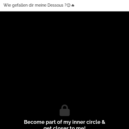
Wie gefallen dir meine Dessous ?😉🔥
Become part of my inner circle &
get closer to me!