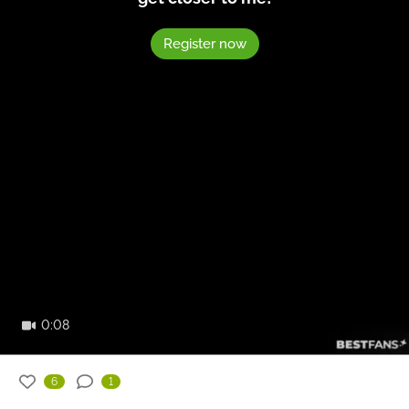
Register now
0:08
6
1