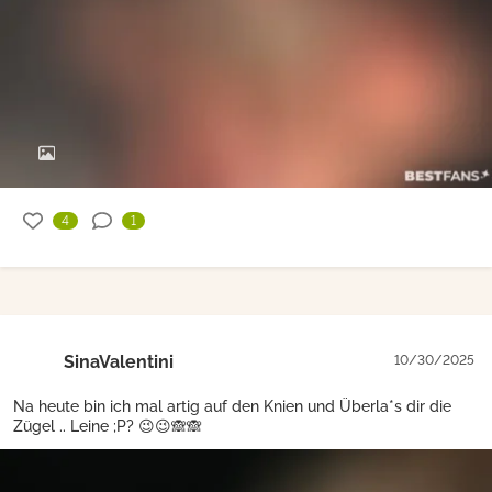
4
1
SinaValentini
10/30/2025
Na heute bin ich mal artig auf den Knien und Überla*s dir die
Zügel .. Leine ;P? 😉😉🙈🙈