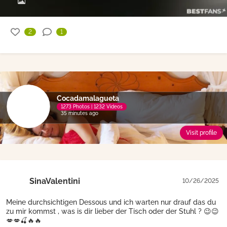
2
1
Cocadamalagueta
1273 Photos | 1232 Videos
35 minutes ago
Visit profile
SinaValentini
10/26/2025
Meine durchsichtigen Dessous und ich warten nur drauf das du
zu mir kommst , was is dir lieber der Tisch oder der Stuhl ? 😉😉
💋💋🍒🔥🔥