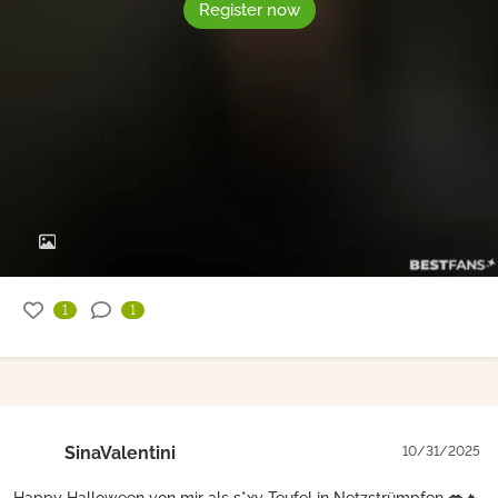
Register now
1
1
SinaValentini
10/31/2025