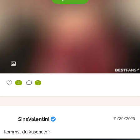
4
1
SinaValentini
11/29/2025
Kommst du kuscheln ?