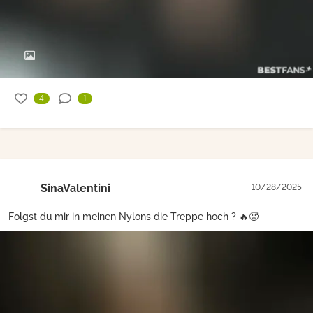
4
1
SinaValentini
10/28/2025
Folgst du mir in meinen Nylons die Treppe hoch ? 🔥🥵