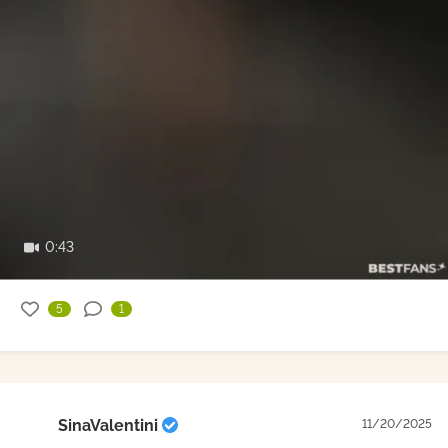
0:43
5
1
SinaValentini
11/20/2025