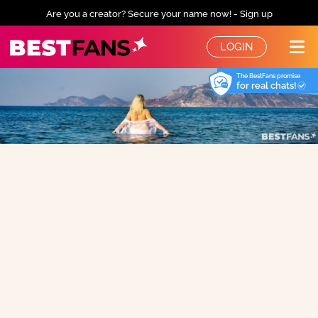
Are you a creator? Secure your name now! - Sign up
BestFans – Zurück zur Startseite
LOGIN
Me
The BestFans promise
for real chats!