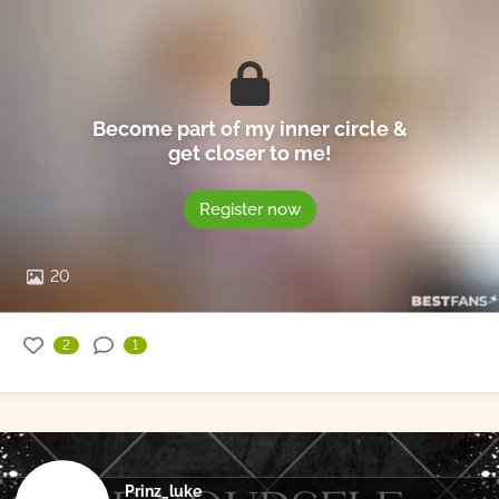
Become part of my inner circle &
get closer to me!
Register now
20
2
1
Prinz_luke