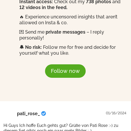
Instant access:
Check out my
738 photos
and
12 videos in the feed.
🔥 Experience uncensored insights that aren’t
allowed on Insta & co.
💌 Send me
private messages
– I reply
personally!
🔔 No risk:
Follow me for free and decide for
yourself what you like.
Follow now
pati_rose_
01/16/2024
Hi Guys Ich hoffe Euch gehts gut? Grüße von Pati Rose :-) zu
diesem Set gibts noch ein paar mehr Bilder :-)