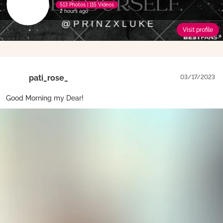
513 Photos | 115 Videos
2 hours ago
Visit profile
pati_rose_
03/17/2023
Good Morning my Dear!