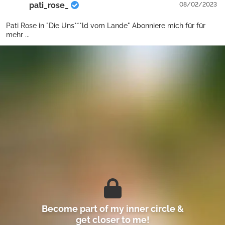
pati_rose_
08/02/2023
Pati Rose in "Die Uns***ld vom Lande" Abonniere mich für für
mehr ...
Become part of my inner circle &
get closer to me!