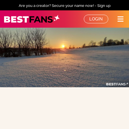
Are you a creator? Secure your name now! - Sign up
BestFans – Zurück zur Startseite
LOGIN
Me