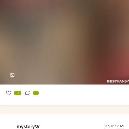
11
1
mysteryW
07/16/2021