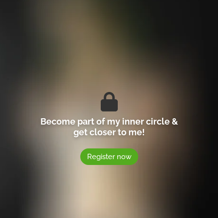
Become part of my inner circle &
get closer to me!
Register now