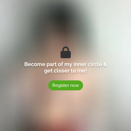
Become part of my inner circle &
get closer to me!
Register now