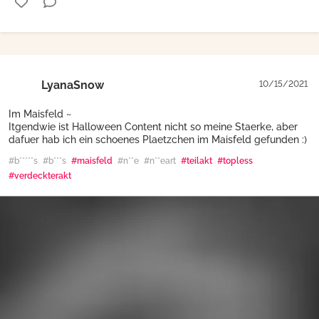
LyanaSnow
10/15/2021
Im Maisfeld ~
Itgendwie ist Halloween Content nicht so meine Staerke, aber
dafuer hab ich ein schoenes Plaetzchen im Maisfeld gefunden :)
#b*****s
#b***s
#maisfeld
#n**e
#n**eart
#teilakt
#topless
#verdeckterakt