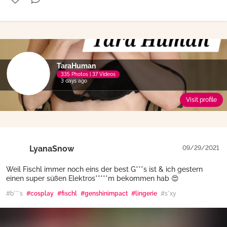
TaraHuman
335 Photos | 37 Videos
3 days ago
Visit profile
LyanaSnow
09/29/2021
Weil Fischl immer noch eins der best G***s ist & ich gestern
einen super süßen Elektros*****m bekommen hab 😍
#b***s
#cosplay
#fischl
#genshinimpact
#lingerie
#s*xy