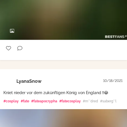
LyanaSnow
10/18/2021
Kniet nieder vor dem zukünftigen König von England ❗😂
#cosplay
#fate
#fateapocrypha
#fatecosplay
#m**dred
#saberg**l