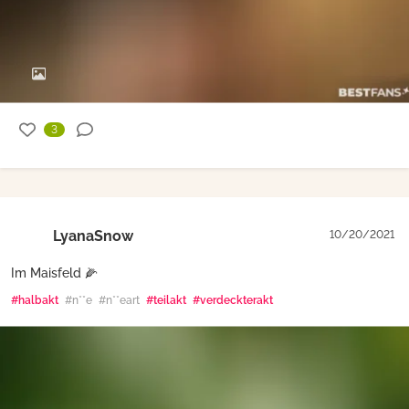
3
LyanaSnow
10/20/2021
Im Maisfeld 🌽
#halbakt
#n**e
#n**eart
#teilakt
#verdeckterakt