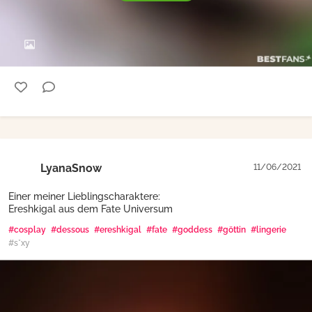
LyanaSnow
11/06/2021
Einer meiner Lieblingscharaktere:
Ereshkigal aus dem Fate Universum
#cosplay
#dessous
#ereshkigal
#fate
#goddess
#göttin
#lingerie
#s*xy