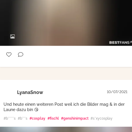
LyanaSnow
10/07/2021
Und heute einen weiteren Post weil ich die Bilder mag & in der
Laune dazu bin 😘
#b*****s
#b***s
#cosplay
#fischl
#genshinimpact
#s*xycosplay