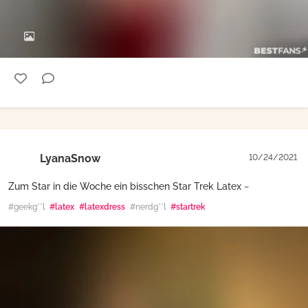
LyanaSnow
10/24/2021
Zum Star in die Woche ein bisschen Star Trek Latex ~
#geekg**l
#latex
#latexdress
#nerdg**l
#startrek