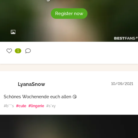
Register now
1
LyanaSnow
10/09/2021
Schönes Wochenende euch allen 😘
#b***s
#cute
#lingerie
#s*xy