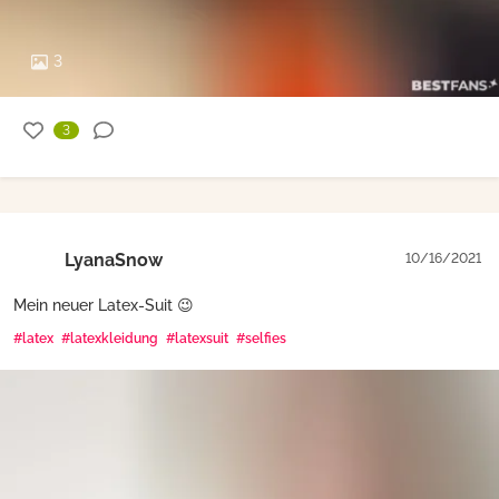
3
3
LyanaSnow
10/16/2021
Mein neuer Latex-Suit 😉
#latex
#latexkleidung
#latexsuit
#selfies