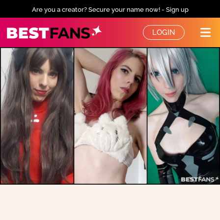
Are you a creator? Secure your name now! - Sign up
BestFans – Zurück zur Startseite
LOGIN
Me