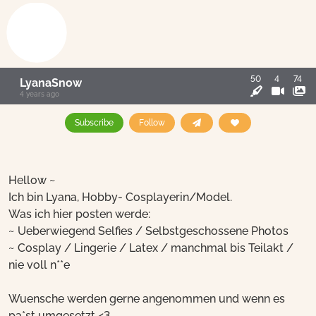
50
4
74
LyanaSnow
4 years ago
Subscribe
Follow
Hellow ~
Ich bin Lyana, Hobby- Cosplayerin/Model.
Was ich hier posten werde:
~ Ueberwiegend Selfies / Selbstgeschossene Photos
~ Cosplay / Lingerie / Latex / manchmal bis Teilakt /
nie voll n**e
Wuensche werden gerne angenommen und wenn es
pa*st umgesetzt <3