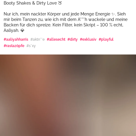
Booty Shakes & Dirty Love 🍑
Nur ich, mein nackter Körper und jede Menge Energie ✨. Sieh
mir beim Tanzen zu, wie ich mit dem A***h wackele und meine
Backen für dich spreize. Kein Filter, kein Skript – 100 % echt,
Aaliyah. 💎
#aaliyahharris
#aktn**e
#allesecht
#dirty
#exklusiv
#playful
#rastazöpfe
#s*xy