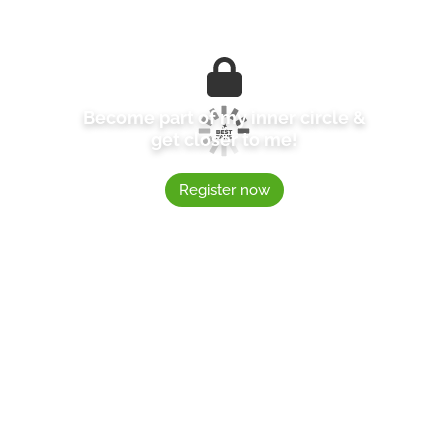
Become part of my inner circle &
get closer to me!
Register now
2