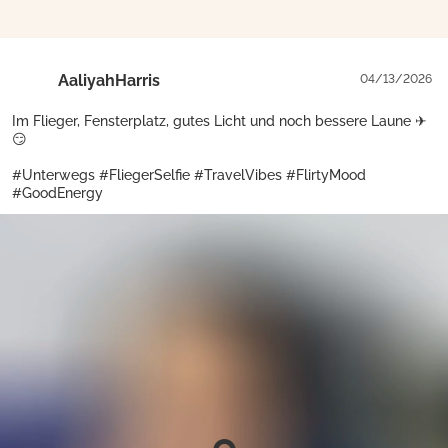
AaliyahHarris
04/13/2026
Im Flieger, Fensterplatz, gutes Licht und noch bessere Laune ✈
😏
#Unterwegs #FliegerSelfie #TravelVibes #FlirtyMood
#GoodEnergy