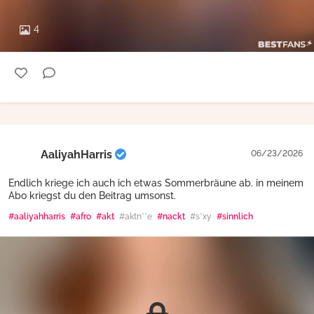
4
AaliyahHarris
06/23/2026
Endlich kriege ich auch ich etwas Sommerbräune ab. in meinem
Abo kriegst du den Beitrag umsonst.
#aaliyahharris
#afro
#akt
#aktn**e
#nackt
#s*xy
#sinnlich