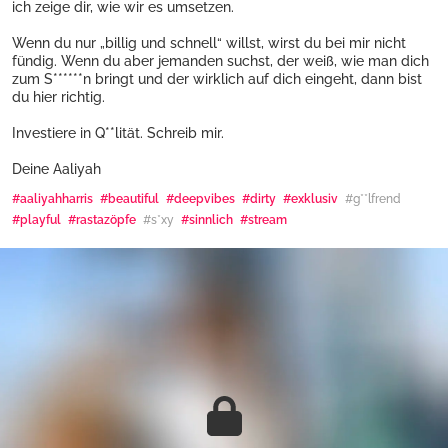
ich zeige dir, wie wir es umsetzen.
Wenn du nur „billig und schnell“ willst, wirst du bei mir nicht
fündig. Wenn du aber jemanden suchst, der weiß, wie man dich
zum S******n bringt und der wirklich auf dich eingeht, dann bist
du hier richtig.
Investiere in Q**lität. Schreib mir.
Deine Aaliyah
#aaliyahharris
#beautiful
#deepvibes
#dirty
#exklusiv
#g**lfrend
#playful
#rastazöpfe
#s*xy
#sinnlich
#stream