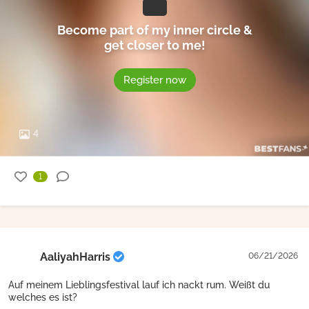
Become part of my inner circle &
get closer to me!
Register now
4
1
AaliyahHarris
06/21/2026
Auf meinem Lieblingsfestival lauf ich nackt rum. Weißt du
welches es ist?