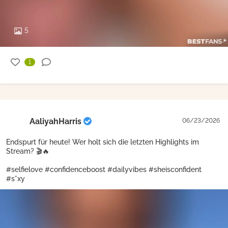
5
1
AaliyahHarris
06/23/2026
Endspurt für heute! Wer holt sich die letzten Highlights im
Stream? 🎬🔥
#selfielove #confidenceboost #dailyvibes #sheisconfident
#s*xy