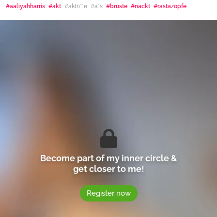
#aaliyahharris
#akt
#aktn**e
#a*s
#brüste
#nackt
#rastazöpfe
Become part of my inner circle &
get closer to me!
Register now