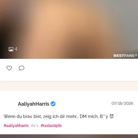
4
AaliyahHarris
07/18/2026
Wenn du brav bist, zeig ich dir mehr… DM mich, B**y 😈
#aaliyahharris
#a*s
#rastazöpfe