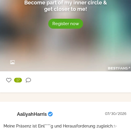
Become part of my inner circle &
get closer to me!
Register now
17
AaliyahHarris
07/30/2026
Meine Präsenz ist Einl****g und Herausforderung zugleich.✨